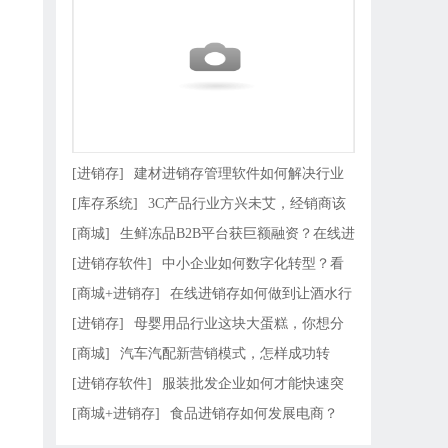
[进销存]
建材进销存管理软件如何解决行业
[库存系统]
3C产品行业方兴未艾，经销商该
四大痛点！
[商城]
生鲜冻品B2B平台获巨额融资？在线进
如何有备无患
[进销存软件]
中小企业如何数字化转型？看
销存帮
[商城+进销存]
在线进销存如何做到让酒水行
这篇就够了
[进销存]
母婴用品行业这块大蛋糕，你想分
业销量暴增的？
[商城]
汽车汽配新营销模式，怎样成功转
吗？
[进销存软件]
服装批发企业如何才能快速突
型？
[商城+进销存]
食品进销存如何发展电商？
破行业瓶颈，成