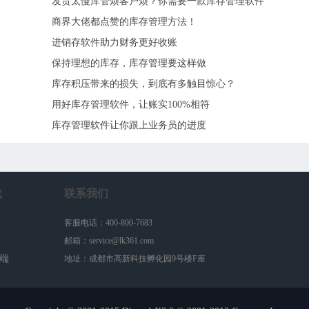
发货太慢库管烦客户烦？你需要一款库存管理软件
商界大佬都点赞的库存管理方法！
进销存软件助力财务更好收账
保持理想的库存，库存管理要这样做
库存积压带来的损失，到底有多触目惊心？
用好库存管理软件，让账实100%相符
库存管理软件让你跟上业务员的进度
载
联系我们
客服电话：400-800-7683
邮箱：service@lk361.com
户端
地址：成都市高新科技孵化园9号楼F座