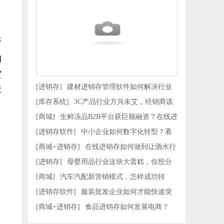
所
的
空
[进销存]
建材进销存管理软件如何解决行业
库
[库存系统]
3C产品行业方兴未艾，经销商该
四大痛点！
[商城]
生鲜冻品B2B平台获巨额融资？在线进
如何有备无患
[进销存软件]
中小企业如何数字化转型？看
销存帮
[商城+进销存]
在线进销存如何做到让酒水行
这篇就够了
[进销存]
母婴用品行业这块大蛋糕，你想分
业销量暴增的？
[商城]
汽车汽配新营销模式，怎样成功转
吗？
[进销存软件]
服装批发企业如何才能快速突
型？
[商城+进销存]
食品进销存如何发展电商？
破行业瓶颈，成