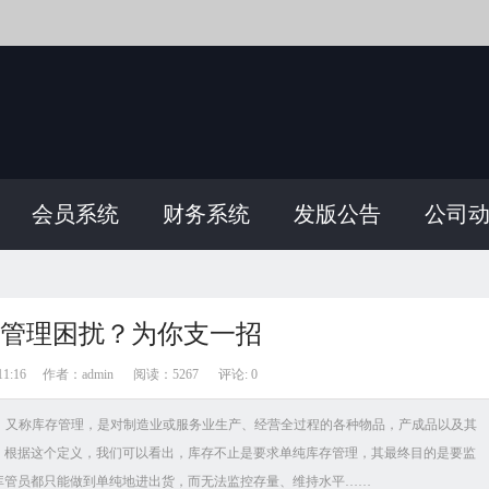
会员系统
财务系统
发版公告
公司
管理困扰？为你支一招
1:16
作者：admin
阅读：
5267
评论: 0
control）又称库存管理，是对制造业或服务业生产、经营全过程的各种物品，产成品以及其
。根据这个定义，我们可以看出，库存不止是要求单纯库存管理，其最终目的是要监
库管员都只能做到单纯地进出货，而无法监控存量、维持水平……